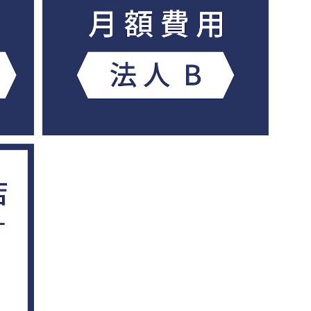
費用
もりねき書店コミュニティメンバー会員費用
月額〈法人 B〉
¥38,500
費用